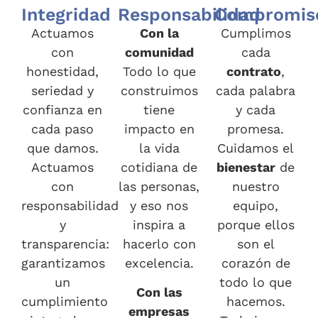
Integridad
Responsabilidad
Compromis
Actuamos
Con la
Cumplimos
con
comunidad
cada
honestidad,
Todo lo que
contrato
,
seriedad y
construimos
cada palabra
confianza en
tiene
y cada
cada paso
impacto en
promesa.
que damos.
la vida
Cuidamos el
Actuamos
cotidiana de
bienestar
de
con
las personas,
nuestro
responsabilidad
y eso nos
equipo,
y
inspira a
porque ellos
transparencia:
hacerlo con
son el
garantizamos
excelencia.
corazón de
un
todo lo que
Con las
cumplimiento
hacemos.
empresas